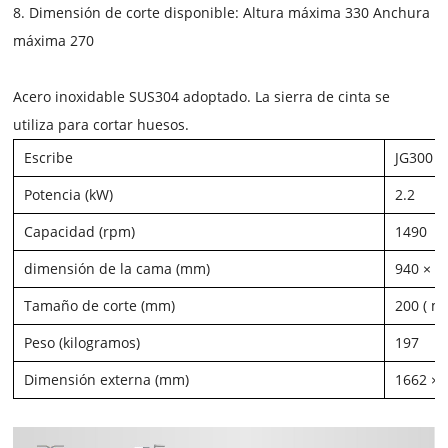
8. Dimensión de corte disponible: Altura máxima 330 Anchura
máxima 270
Acero inoxidable SUS304 adoptado. La sierra de cinta se
utiliza para cortar huesos.
Escribe
JG300
Potencia (kW)
2.2
Capacidad (rpm)
1490
dimensión de la cama (mm)
940 × 5
Tamaño de corte (mm)
200 (
má
Peso (kilogramos)
197
Dimensión externa (mm)
1662 × 