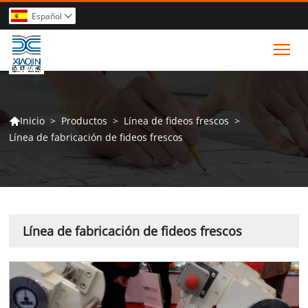
Español

Tog
>
Productos
>
Línea de fideos frescos
>
Inicio

Línea de fabricación de fideos frescos
Línea de fabricación de fideos frescos